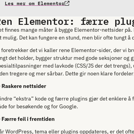
Les mer om Elementor
Ren Elementor: færre plu
et finnes mange måter å bygge Elementor-nettsider på. 
t mulig. Det kan fungere en stund, men blir ofte tungt å d
 foretrekker det vi kaller rene Elementor-sider, der vi 
angt det holder, bygger struktur med gode seksjoner og 
pesialtilpasninger med lavkode (CSS/JS der det trengs), 
den tregere og mer sårbar. Dette gir noen klare fordeler
) Raskere nettsider
indre “ekstra” kode og færre plugins gjør det enklere å
åde for besøkende og for Google.
 Færre feil i fremtiden
år WordPress, tema eller plugins oppdateres, er det oft