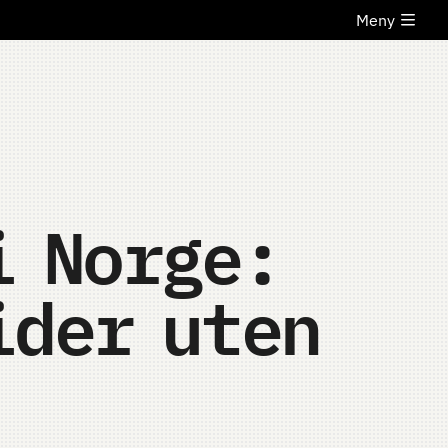
Meny
i Norge:
ider uten