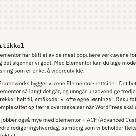
rtikkel
lementor har blitt et av de mest populære verktøyene fo
g det skjønner vi godt. Med Elementor kan du lage moder
sning som er enkel å videreutvikle.
 Frameworks bygger vi rene Elementor-nettsider. Det bety
lementor så langt det går, og unngår unødvendige tredje
rekker helt til, småkoder vi ofte egne løsninger. Resulta
ompleksitet og færre overraskelser når WordPress skal
i jobber også mye med Elementor + ACF (Advanced Custo
edre redigeringshverdag, samtidig som vi beholder fleks
fektivt.