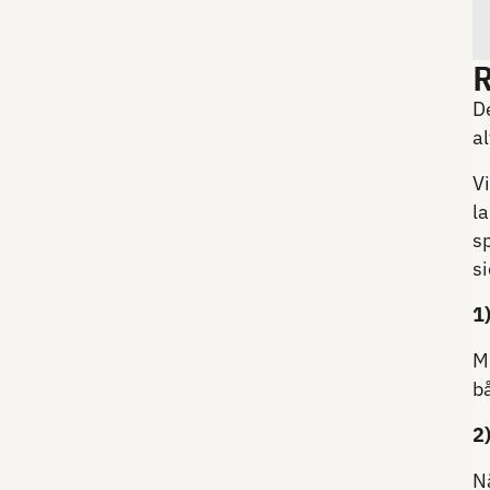
D
al
Vi
l
s
si
1
M
b
2)
N