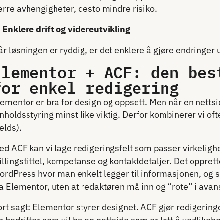
ærre avhengigheter, desto mindre risiko.
) Enklere drift og videreutvikling
r løsningen er ryddig, er det enklere å gjøre endringer 
Elementor + ACF: den bes
for enkel redigering
ementor er bra for design og oppsett. Men når en nettsid
nnholdsstyring minst like viktig. Derfor kombinerer vi
elds).
ed ACF kan vi lage redigeringsfelt som passer virkeligh
illingstittel, kompetanse og kontaktdetaljer. Det opprett
ordPress hvor man enkelt legger til informasjonen, og så
a Elementor, uten at redaktøren må inn og “rote” i avans
rt sagt: Elementor styrer designet. ACF gjør redigeringe
r bedrifter som vil ha en nettside som er lett å vedlike