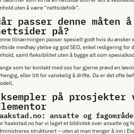
nnhold uten å være “nettsidefolk”.
Når passer denne måten å
nettsider på?
enne tilnærmingen passer spesielt godt hvis du ønsker 
ettside medhøy ytelse og god SEO, enkel redigering for 
nhold, samt fleksibilitet uten å bygge alt som spesialko
nge som tar kontakt med oss har gjerne prøvd en løsning s
hengig, eller litt for vanskelig å drifte. Da er det ofte be
odell.
Eksempler på prosjekter 
Elementor
aakstad.no: ansatte og fagområde
r haakstad.no har vi laget et bibliotek over ansatte og 
ministreres strukturert – uten at man trenger å inn i El