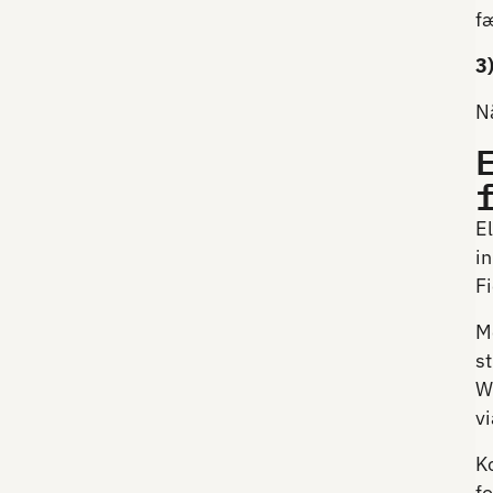
f
3
Nå
El
i
Fi
M
st
W
vi
Ko
fo