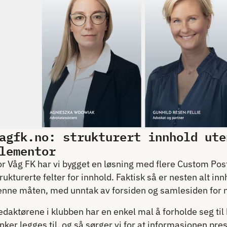
agfk.no: strukturert innhold ute
lementor
or Våg FK har vi bygget en løsning med flere Custom Post
rukturerte felter for innhold. Faktisk så er nesten alt in
enne måten, med unntak av forsiden og samlesiden for n
daktørene i klubben har en enkel mal å forholde seg til 
nker legges til, og så sørger vi for at informasjonen pr