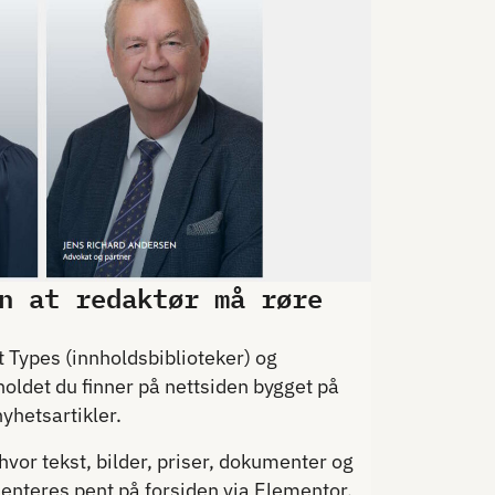
n at redaktør må røre
 Types (innholdsbiblioteker) og
nholdet du finner på nettsiden bygget på
yhetsartikler.
hvor tekst, bilder, priser, dokumenter og
esenteres pent på forsiden via Elementor,