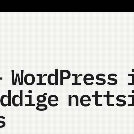
+ WordPress 
yddige netts
s