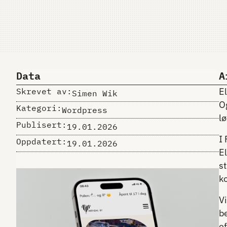
Data
A
E
Skrevet av:
Simen Wik
O
Kategori:
Wordpress
lø
Publisert:
19.01.2026
I
Oppdatert:
19.01.2026
E
st
k
V
b
ef