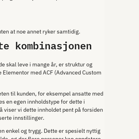
uten at noe annet ryker samtidig.
te kombinasjonen
e skal leve i mange år, er struktur og
 ofte Elementor med ACF (Advanced Custom
eten til kunden, for eksempel ansatte med
es en egen innholdstype for dette i
 viser vi dette innholdet pent på forsiden
erte innstillinger.
n enkel og trygg. Dette er spesielt nyttig
holde, og der flere personer kan oppdatere