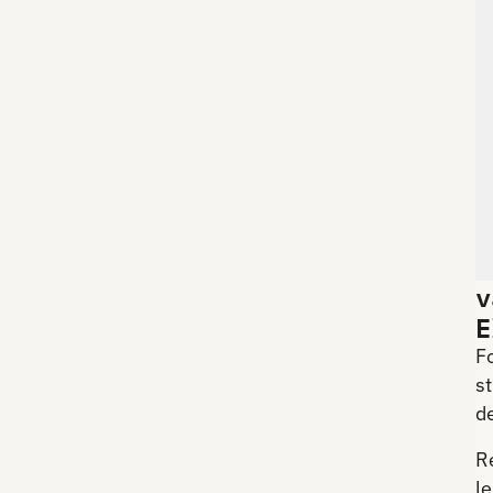
v
E
F
st
d
Re
le