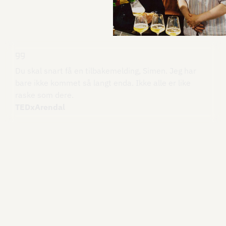
Du skal snart få en tilbakemelding, Simen. Jeg har
bare ikke kommet så langt enda. Ikke alle er like
raske som dere.
TEDxArendal