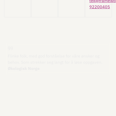
tek@framewor
92200405
Flinke folk, med god forståelse for våre ønsker og
behov. Som strekker seg langt for å løse oppgaven.
Økologisk Norge