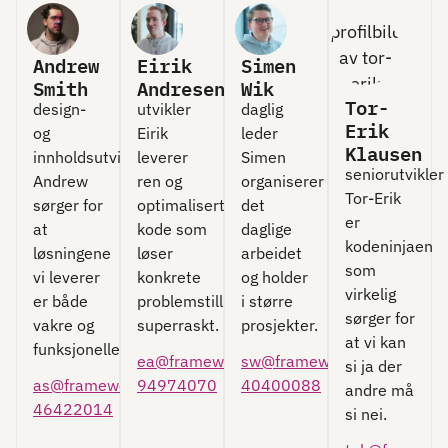
Andrew
Eirik
Simen
Smith
Andresen
Wik
Tor-
design-
utvikler
daglig
Erik
og
Eirik
leder
Klausen
innholdsutvikler
leverer
Simen
seniorutvikler
Andrew
ren og
organiserer
Tor-Erik
sørger for
optimalisert
det
er
at
kode som
daglige
kodeninjaen
løsningene
løser
arbeidet
som
vi leverer
konkrete
og holder
virkelig
er både
problemstillinger
i større
sørger for
vakre og
superraskt.
prosjekter.
at vi kan
funksjonelle.
ea@frameworks.no
sw@frameworks.no
si ja der
as@frameworks.no
94974070
40400088
andre må
46422014
si nei.