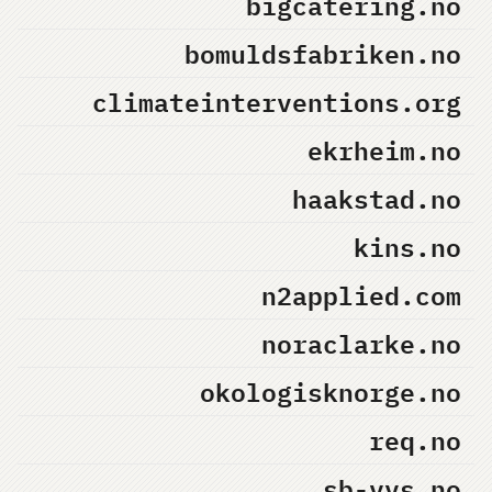
bigcatering.no
bomuldsfabriken.no
climateinterventions.org
ekrheim.no
haakstad.no
kins.no
n2applied.com
noraclarke.no
okologisknorge.no
req.no
sb-vvs.no