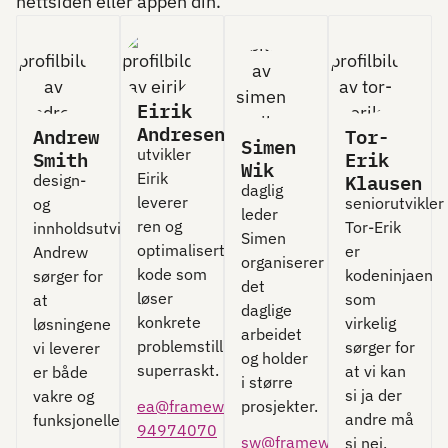
nettsiden eller appen din.
Eirik
Andresen
Andrew
Tor-
Simen
utvikler
Smith
Erik
Wik
Eirik
Klausen
design-
daglig
leverer
seniorutvikler
og
leder
ren og
Tor-Erik
innholdsutvikler
Simen
optimalisert
er
Andrew
organiserer
kode som
kodeninjaen
sørger for
det
løser
som
at
daglige
konkrete
virkelig
løsningene
arbeidet
problemstillinger
sørger for
vi leverer
og holder
superraskt.
at vi kan
er både
i større
si ja der
vakre og
ea@frameworks.no
prosjekter.
andre må
funksjonelle.
94974070
sw@frameworks.no
si nei.