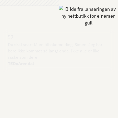
Du skal snart få en tilbakemelding, Simen. Jeg har
bare ikke kommet så langt enda. Ikke alle er like
raske som dere.
TEDxArendal