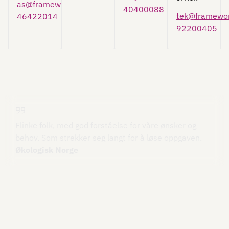
as@frameworks.no
40400088
tek@framewor
46422014
92200405
Flinke folk, med god forståelse for våre ønsker og
behov. Som strekker seg langt for å løse oppgaven.
Økologisk Norge